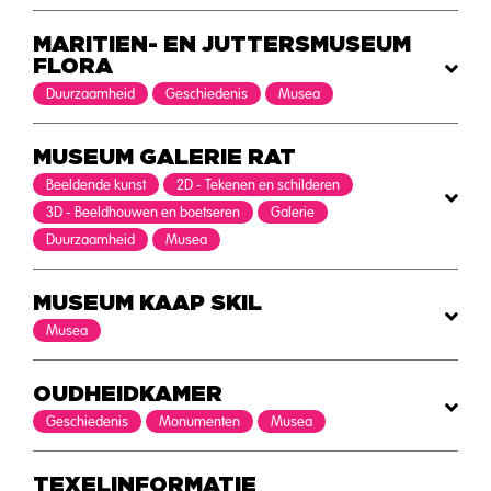
MARITIEN- EN JUTTERSMUSEUM
FLORA
Duurzaamheid
Geschiedenis
Musea
MUSEUM GALERIE RAT
Beeldende kunst
2D - Tekenen en schilderen
3D - Beeldhouwen en boetseren
Galerie
Duurzaamheid
Musea
MUSEUM KAAP SKIL
Musea
OUDHEIDKAMER
Geschiedenis
Monumenten
Musea
TEXELINFORMATIE