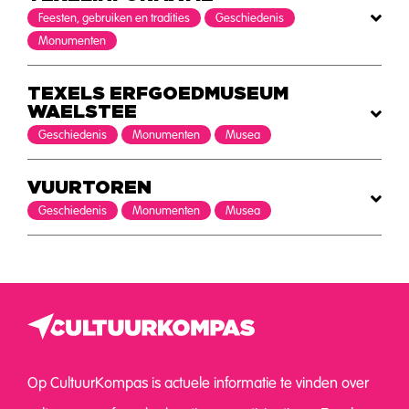
Feesten, gebruiken en tradities
Geschiedenis
Monumenten
TEXELS ERFGOEDMUSEUM
WAELSTEE
Geschiedenis
Monumenten
Musea
VUURTOREN
Geschiedenis
Monumenten
Musea
Op CultuurKompas is actuele informatie te vinden over