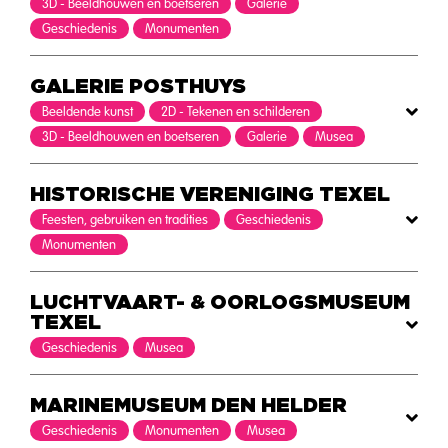
3D - Beeldhouwen en boetseren
Galerie
Geschiedenis
Monumenten
GALERIE POSTHUYS
Beeldende kunst
2D - Tekenen en schilderen
3D - Beeldhouwen en boetseren
Galerie
Musea
HISTORISCHE VERENIGING TEXEL
Feesten, gebruiken en tradities
Geschiedenis
Monumenten
LUCHTVAART- & OORLOGSMUSEUM
TEXEL
Geschiedenis
Musea
MARINEMUSEUM DEN HELDER
Geschiedenis
Monumenten
Musea