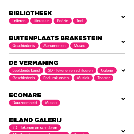
BIBLIOTHEEK
Letteren
Literatuur
Poëzie
Taal
BUITENPLAATS BRAKESTEIN
Geschiedenis
Monumenten
Musea
DE VERMANING
Beeldende kunst
2D - Tekenen en schilderen
Galerie
Geschiedenis
Podiumkunsten
Muziek
Theater
ECOMARE
Duurzaamheid
Musea
EILAND GALERIJ
2D - Tekenen en schilderen