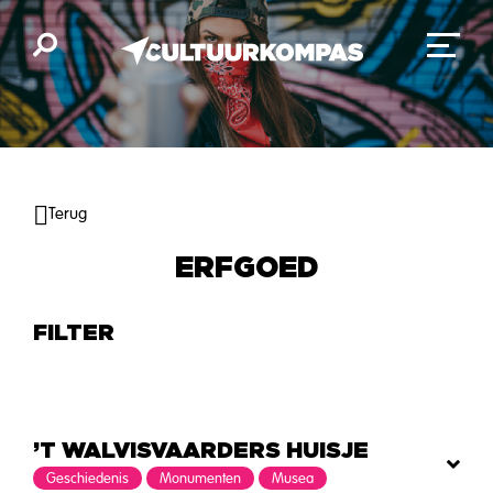
Terug
ERFGOED
FILTER
’T WALVISVAARDERS HUISJE
Geschiedenis
Monumenten
Musea