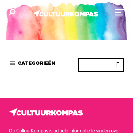
CATEGORIEËN
Op CultuurKompas is actuele informatie te vinden over